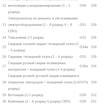
22
вентиляции и кондиционирования (3 – 5
О30
320
разряд)
Электромонтер по ремонту и обслуживанию
23
электрооборудования (2 – 8 разряд; 6 – 8
О31
320
СПО)
24
Такелажник 2-5 разряд
О32
256
Сварщик газовой сварки +пожарный талон (2
25
О34н
320
– 6 разряд)
26
Сварщик +пожарный талон (2 – 6 разряд)
О35
320
Сварщик ручной сварки полимерных
27
О36н
256
материалов + пожарный талон (1-4 разряд)
Сварщик ручной дуговой сварки плавящимся
28
покрытым электродом + пожарный талон (2-6
О37н
320
разряд)
29
Бетонщик (2-5 разряд)
О38
252
30
Каменщик (2 – 6 разряд; 6 разряд СПО)
О39
252