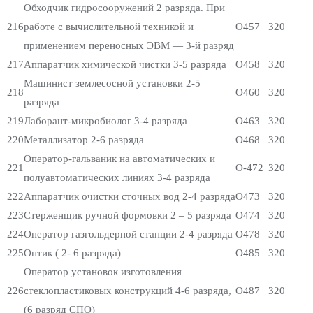
Обходчик гидросооружений 2 разряда. При
216
работе с вычислительной техникой и
О457
320
применением переносных ЭВМ — 3-й разряд
217
Аппаратчик химической чистки 3-5 разряда
О458
320
Машинист землесосной установки 2-5
218
О460
320
разряда
219
Лаборант-микробиолог 3-4 разряда
О463
320
220
Металлизатор 2-6 разряда
О468
320
Оператор-гальваник на автоматических и
221
О-472
320
полуавтоматических линиях 3-4 разряда
222
Аппаратчик очистки сточных вод 2-4 разряда
О473
320
223
Стерженщик ручной формовки 2 – 5 разряда
О474
320
224
Оператор газгольдерной станции 2-4 разряда
О478
320
225
Оптик ( 2- 6 разряда)
О485
320
Оператор установок изготовления
226
стеклопластиковых конструкций 4-6 разряда,
О487
320
(6 разряд СПО)