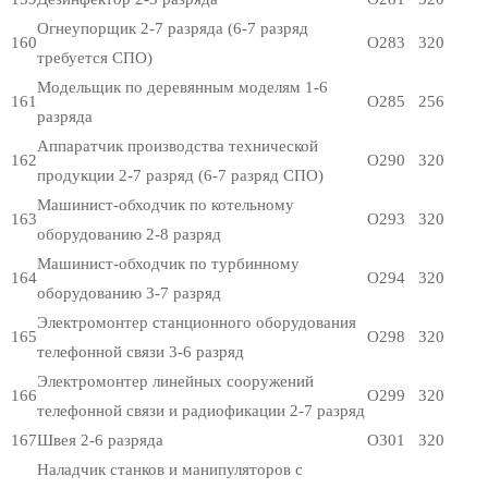
Огнеупорщик 2-7 разряда (6-7 разряд
160
О283
320
требуется СПО)
Модельщик по деревянным моделям 1-6
161
О285
256
разряда
Аппаратчик производства технической
162
О290
320
продукции 2-7 разряд (6-7 разряд СПО)
Машинист-обходчик по котельному
163
О293
320
оборудованию 2-8 разряд
Машинист-обходчик по турбинному
164
О294
320
оборудованию 3-7 разряд
Электромонтер станционного оборудования
165
О298
320
телефонной связи 3-6 разряд
Электромонтер линейных сооружений
166
О299
320
телефонной связи и радиофикации 2-7 разряд
167
Швея 2-6 разряда
О301
320
Наладчик станков и манипуляторов с