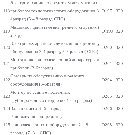
Электромеханик по средствам автоматики и
118
приборам технологического оборудования 3–
О197
320
4разряд (5 – 8 разряд СПО)
Машинист двигателя внутреннего сгорания (
119
О 199
320
2-7 р)
Электрослесарь по обслуживанию и ремонту
120
О200
320
оборудования 3-4 разряд, 5-7 разряд ( СПО)
Монтажник радиоэлектронной аппаратуры и
121
О201
320
приборов (2-6разряд)
Слесарь по обслуживанию и ремонту
122
О204
320
оборудования (3-6разряд)
Монтер по защите подземных
123
О205
320
трубопроводов от коррозии ( 4-6 разряд)
124
Вальщик леса 3- 6 разряд
О206
320
Радиомеханик по ремонту
125
радиоэлектронного оборудования 2 – 8
О208
320
разряд, (7- 8 – СПО)