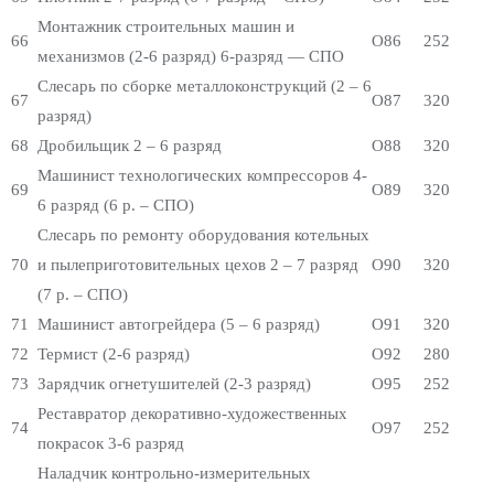
Монтажник строительных машин и
66
О86
252
механизмов (2-6 разряд) 6-разряд — СПО
Слесарь по сборке металлоконструкций (2 – 6
67
О87
320
разряд)
68
Дробильщик 2 – 6 разряд
О88
320
Машинист технологических компрессоров 4-
69
О89
320
6 разряд (6 р. – СПО)
Слесарь по ремонту оборудования котельных
70
и пылеприготовительных цехов 2 – 7 разряд
О90
320
(7 р. – СПО)
71
Машинист автогрейдера (5 – 6 разряд)
О91
320
72
Термист (2-6 разряд)
О92
280
73
Зарядчик огнетушителей (2-3 разряд)
О95
252
Реставратор декоративно-художественных
74
О97
252
покрасок 3-6 разряд
Наладчик контрольно-измерительных