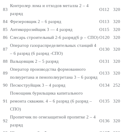
Контролер лома и отходов металла 2 – 4
83
О112
320
разряд
84
Фрезеровщик 2 – 6 разряд
О113
320
85
Антикоррозийщик 3 — 4 разряд
О115
320
86
Слесарь строительный 2-6 разряд(6 р – СПО)
О120
320
Оператор газораспределительных станций 4
87
О130
320
– 6 разряд (6 разряд -СПО)
88
Вальцовщик 2 – 5 разряд
О131
320
Оператор производства формованного
89
О133
320
полиуретана и пенополиуретана 3 – 6 разряд
90
Пескоструйщик 3 – 4 разряд
О134
252
Помощник бурильщика капитального
91
ремонта скважин. 4 – 6 разряд (6 разряд –
О135
320
СПО)
Пропитчик по огнезащитной пропитке 2 – 4
92
О136
320
разряд