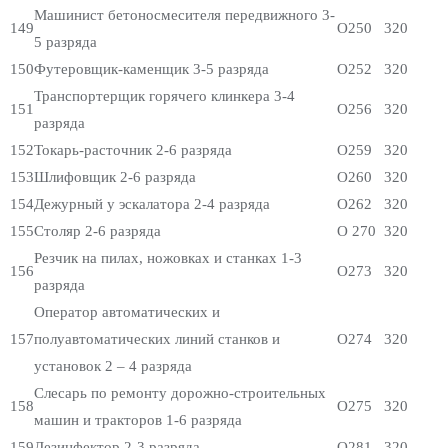
Машинист бетоносмесителя передвижного 3-
149
О250
320
5 разряда
150
Футеровщик-каменщик 3-5 разряда
О252
320
Транспортерщик горячего клинкера 3-4
151
О256
320
разряда
152
Токарь-расточник 2-6 разряда
О259
320
153
Шлифовщик 2-6 разряда
О260
320
154
Дежурный у эскалатора 2-4 разряда
О262
320
155
Столяр 2-6 разряда
О 270
320
Резчик на пилах, ножовках и станках 1-3
156
О273
320
разряда
Оператор автоматических и
157
полуавтоматических линий станков и
О274
320
установок 2 – 4 разряда
Слесарь по ремонту дорожно-строительных
158
О275
320
машин и тракторов 1-6 разряда
159
Дезинфектор 2-3 разряда
О281
320