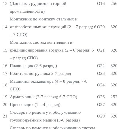
13
(Для шахт, рудников и горной
О16
256
промышленности)
Монтажник по монтажу стальных и
14
железобетонных конструкций (2 – 7 разряд; 6
О20
320
– 7 СПО)
Монтажник систем вентиляции и
15
кондиционирования воздуха (2 – 6 разряд; 6
О21
320
– разряд СПО)
16
Плавильщик (2-6 разряд)
О22
320
17
Водитель погрузчика 2-7 разряд
О23
320
Машинист экскаватора (4 – 8 разряд; 7-8
18
О24
320
СПО)
19
Арматурщик (2-7 разряд; 6-7 СПО)
О26
252
20
Прессовщик (1 – 4 разряд)
О27
320
Слесарь по ремонту и обслуживанию
21
О29
320
грузоподъемных машин (3-6 разряд)
Слесарь по ремонту и обслуживанию систем