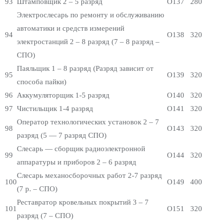
93
Штамповщик 2 – 5 разряд
О137
280
Электрослесарь по ремонту и обслуживанию
автоматики и средств измерений
94
О138
320
электростанций 2 – 8 разряд (7 – 8 разряд –
СПО)
Паяльщик 1 – 8 разряд (Разряд зависит от
95
О139
320
способа пайки)
96
Аккумуляторщик 1-5 разряд
О140
320
97
Чистильщик 1-4 разряд
О141
320
Оператор технологических установок 2 – 7
98
О143
320
разряд (5 — 7 разряд СПО)
Слесарь — сборщик радиоэлектронной
99
О144
320
аппаратуры и приборов 2 – 6 разряд
Слесарь механосборочных работ 2-7 разряд
100
О149
400
(7 р. – СПО)
Реставратор кровельных покрытий 3 – 7
101
О151
320
разряд (7 – СПО)