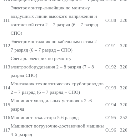
Электромонтер-линейщик по монтажу
воздушных линий высокого напряжения и
111
О188
320
контактной сети 2 – 7 разряд (6 – 7 разряд –
СПО)
Электромонтажник по кабельным сетям 2 —
112
О191
320
7 разряд (6 – 7 разряд – СПО)
Слесарь-электрик по ремонту
113
электрооборудования 2 – 8 разряд (7 – 8
О192
320
разряд СПО)
Монтажник технологических трубопроводов
114
О193
320
2 – 7 разряд (6 – 7 разряд – СПО)
Машинист холодильных установок 2 -6
115
О194
320
разряд
116
Машинист эскалатора 5-6 разряд
О195
252
Машинист погрузочно-доставочной машины
117
О196
320
4-6 разряд