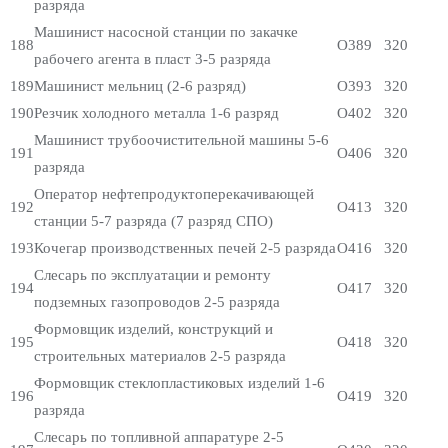
разряда
Машинист насосной станции по закачке
188
О389
320
рабочего агента в пласт 3-5 разряда
189
Машинист мельниц (2-6 разряд)
О393
320
190
Резчик холодного металла 1-6 разряд
О402
320
Машинист трубоочистительной машины 5-6
191
О406
320
разряда
Оператор нефтепродуктоперекачивающей
192
О413
320
станции 5-7 разряда (7 разряд СПО)
193
Кочегар производственных печей 2-5 разряда
О416
320
Слесарь по эксплуатации и ремонту
194
О417
320
подземных газопроводов 2-5 разряда
Формовщик изделий, конструкций и
195
О418
320
строительных материалов 2-5 разряда
Формовщик стеклопластиковых изделий 1-6
196
О419
320
разряда
Слесарь по топливной аппаратуре 2-5