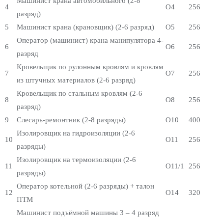
Машинист крана автомобильного (2-8
4
О4
256
разряд)
5
Машинист крана (крановщик) (2-6 разряд)
О5
256
Оператор (машинист) крана манипулятора 4-
6
О6
256
разряд
Кровельщик по рулонным кровлям и кровлям
7
О7
256
из штучных материалов (2-6 разряд)
Кровельщик по стальным кровлям (2-6
8
О8
256
разряд)
9
Слесарь-ремонтник (2-8 разряды)
О10
400
Изолировщик на гидроизоляции (2-6
10
О11
256
разряды)
Изолировщик на термоизоляции (2-6
11
О11/1
256
разряды)
Оператор котельной (2-6 разряды) + талон
12
О14
320
ПТМ
Машинист подъёмной машины 3 – 4 разряд