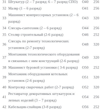
31
Штукатур (2 – 7 разряд; 6 – 7 разряд СПО)
О40
256
32
Маляр (1 – 6 разряд)
О41
256
Машинист компрессорных установок (2 – 6
33
О43
320
разряд)
34
Слесарь-сантехник (2 – 6 разряд)
О44
256
35
Столяр строительный (2-6 разряд)
О46
252
Слесарь по ремонту технологических
36
О48
320
установок (2-7 разряд)
Монтажник технологического оборудования
37
О49
320
и связанных с ним конструкций (2-6 разряд)
38
Машинист буровой установки ( 3-6 разряд)
О50
252
Монтажник оборудования котельных
39
О51
320
установок (2-6 разряд)
40
Контролер сварочных работ (2-7 разряд)
О52
320
Реставратор декоративных штукатурок и
41
О54
256
лепных изделий (3 – 7 разряд)
42
Кабельщик-спайщик (3-8 разряд)
О56
252