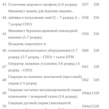
43
Станочник широкого профиля (2-6 разряд)
О57
320
Машинист машин для бурения скважин ,
44
забивки и погружения свай (5 – 7 разряд; 6 –
О58
256
7 разряд СПО)
Машинист бурильно-крановой самоходной
45
О59
256
машины (5-7 разряд)
Наладчик сварочного и
46
газоплазморезательного оборудования (3-7
О60
320
разряд; (5-7 разряд – СПО) + талон ПТМ
Оператор лазерных установок 3-6 разряд ( 6
47
О61
320
разряд – СПО)
Сварщик на машинах контактной (прессовой)
48
О62
320
сварки 2-5 разряд
Сварщик частично механизированной сварки
49
О64н/1
320
плавлением + пожарный талон (2-6 разряд)
Сварщик дуговой сварки самозащитой
50
О64н/2
320