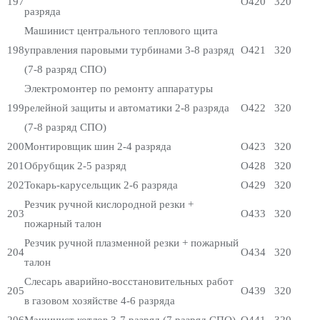
197
О420
320
разряда
Машинист центрального теплового щита
198
управления паровыми турбинами 3-8 разряд
О421
320
(7-8 разряд СПО)
Электромонтер по ремонту аппаратуры
199
релейной защиты и автоматики 2-8 разряда
О422
320
(7-8 разряд СПО)
200
Монтировщик шин 2-4 разряда
О423
320
201
Обрубщик 2-5 разряд
О428
320
202
Токарь-карусельщик 2-6 разряда
О429
320
Резчик ручной кислородной резки +
203
О433
320
пожарный талон
Резчик ручной плазменной резки + пожарный
204
О434
320
талон
Слесарь аварийно-восстановительных работ
205
О439
320
в газовом хозяйстве 4-6 разряда