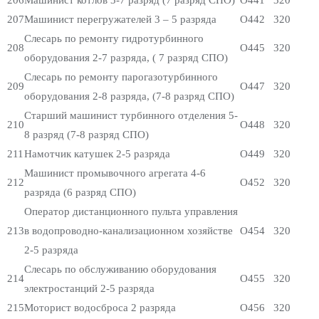
206
Машинист котлов 3-7 разряд (7 разряд СПО)
О441
320
207
Машинист перегружателей 3 – 5 разряда
О442
320
Слесарь по ремонту гидротурбинного
208
О445
320
оборудования 2-7 разряда, ( 7 разряд СПО)
Слесарь по ремонту парогазотурбинного
209
О447
320
оборудования 2-8 разряда, (7-8 разряд СПО)
Старший машинист турбинного отделения 5-
210
О448
320
8 разряд (7-8 разряд СПО)
211
Намотчик катушек 2-5 разряда
О449
320
Машинист промывочного агрегата 4-6
212
О452
320
разряда (6 разряд СПО)
Оператор дистанционного пульта управления
213
в водопроводно-канализационном хозяйстве
О454
320
2-5 разряда
Слесарь по обслуживанию оборудования
214
О455
320
электростанций 2-5 разряда
215
Моторист водосброса 2 разряда
О456
320