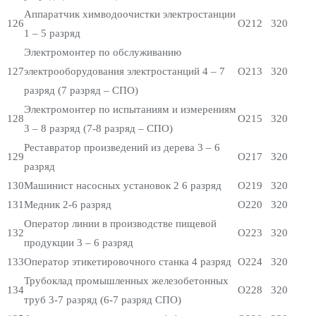
Аппаратчик химводоочистки электростанции
126
О212
320
1 – 5 разряд
Электромонтер по обслуживанию
127
электрооборудования электростанций 4 – 7
О213
320
разряд (7 разряд – СПО)
Электромонтер по испытаниям и измерениям
128
О215
320
3 – 8 разряд (7-8 разряд – СПО)
Реставратор произведений из дерева 3 – 6
129
О217
320
разряд
130
Машинист насосных установок 2 6 разряд
О219
320
131
Медник 2-6 разряд
О220
320
Оператор линии в производстве пищевой
132
О223
320
продукции 3 – 6 разряд
133
Оператор этикетировочного станка 4 разряд
О224
320
Трубоклад промышленных железобетонных
134
О228
320
труб 3-7 разряд (6-7 разряд СПО)