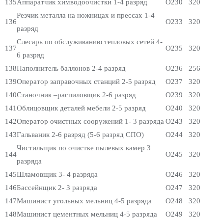
135
Аппаратчик химводоочистки 1-4 разряд
О230
320
Резчик металла на ножницах и прессах 1-4
136
О233
320
разряд
Слесарь по обслуживанию тепловых сетей 4-
137
О235
320
6 разряд
138
Наполнитель баллонов 2-4 разряд
О236
256
139
Оператор заправочных станций 2-5 разряд
О237
320
140
Станочник –распиловщик 2-6 разряд
О239
320
141
Облицовщик деталей мебели 2-5 разряд
О240
320
142
Оператор очистных сооружений 1- 3 разряда
О243
320
143
Гальваник 2-6 разряд (5-6 разряд СПО)
О244
320
Чистильщик по очистке пылевых камер 3
144
О245
320
разряда
145
Шламовщик 3- 4 разряда
О246
320
146
Бассейнщик 2- 3 разряда
О247
320
147
Машинист угольных мельниц 4-5 разряда
О248
320
148
Машинист цементных мельниц 4-5 разряда
О249
320