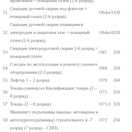
проволокой + пожарный талон (2-6 разряд)
Сварщик дуговой сварки под флюсом +
51
О64н/3
320
пожарный талон (2-6 разряд)
Сварщик дуговой сварки плавящимся
52
электродом в защитном газе + пожарный
О64н/4
320
талон (2-6 разряд)
Сварщик электродуговой сварки 2-6 разряд +
53
О67
320
пожарный талон
Слесарь по эксплуатации и ремонту газового
54
О68
320
оборудования (2-5 разряд)
55
Лифтер 1 – 2 разряд
О70
160
Токарь-универсал Квалификация: токарь (2 –
56
О71
320
8 разряд)
57
Токарь (2 – 8 разряд)
О71/1
320
Машинист подъемника (вышки, автовышки и
58
автогидроподъёмника) строительного 4 -7
О72
256
разряд (7 разряд – СПО)