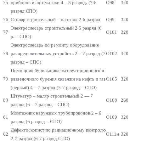
75
приборов и автоматики 4 – 8 разряд, (7-8
О98
320
разряд СПО)
76
Столяр строительный – плотник 2-6 разряд
О99
320
Электрослесарь строительный 2 6 разряд (6
77
О101
320
р. – СПО)
Электрослесарь по ремонту оборудования
78
распределительных устройств 2 – 7 разряд (7
О102
320
разряд – СПО)
Помощник бурильщика эксплуатационного и
79
разведочного бурения скважин на нефть и газ
О105
320
(первый) 4 – 7 разряд (5-7 разряд – СПО)
Штукатур – маляр строительный 2 — 7
80
О108
280
разряд (6 – 7 разряд – СПО)
Монтажник наружных трубопроводов 2 – 6
81
О109
320
разряд (6 разряд – СПО)
Дефектоскопист по радиационному контролю
82
О111н
320
2-7 разряд (6-7 разряд СПО)