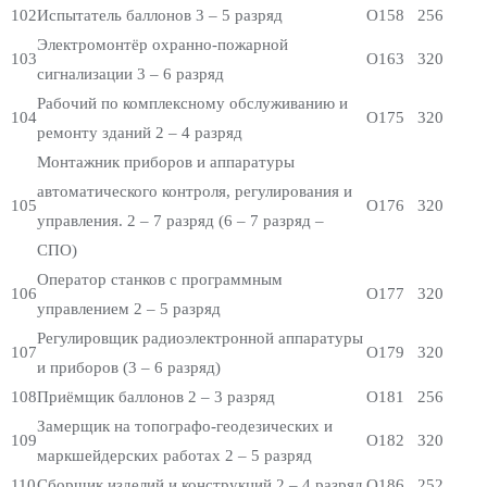
102
Испытатель баллонов 3 – 5 разряд
О158
256
Электромонтёр охранно-пожарной
103
О163
320
сигнализации 3 – 6 разряд
Рабочий по комплексному обслуживанию и
104
О175
320
ремонту зданий 2 – 4 разряд
Монтажник приборов и аппаратуры
автоматического контроля, регулирования и
105
О176
320
управления. 2 – 7 разряд (6 – 7 разряд –
СПО)
Оператор станков с программным
106
О177
320
управлением 2 – 5 разряд
Регулировщик радиоэлектронной аппаратуры
107
О179
320
и приборов (3 – 6 разряд)
108
Приёмщик баллонов 2 – 3 разряд
О181
256
Замерщик на топографо-геодезических и
109
О182
320
маркшейдерских работах 2 – 5 разряд
110
Сборщик изделий и конструкций 2 – 4 разряд
О186
252