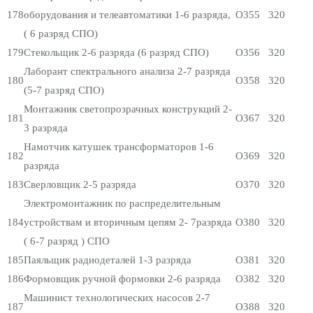
178
оборудования и телеавтоматики 1-6 разряда,
О355
320
( 6 разряд СПО)
179
Стекольщик 2-6 разряда (6 разряд СПО)
О356
320
Лаборант спектрального анализа 2-7 разряда
180
О358
320
(5-7 разряд СПО)
Монтажник светопрозрачных конструкций 2-
181
О367
320
3 разряда
Намотчик катушек трансформаторов 1-6
182
О369
320
разряда
183
Сверловщик 2-5 разряда
О370
320
Электромонтажник по распределительным
184
устройствам и вторичным цепям 2- 7разряда
О380
320
( 6-7 разряд ) СПО
185
Паяльщик радиодеталей 1-3 разряда
О381
320
186
Формовщик ручной формовки 2-6 разряда
О382
320
Машинист технологических насосов 2-7
187
О388
320