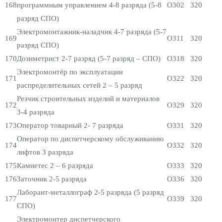
168
программным управлением 4-8 разряда (5-8
О302
320
разряд СПО)
Электромонтажник-наладчик 4-7 разряда (5-7
169
О311
320
разряд СПО)
170
Дозиметрист 2-7 разряд (5-7 разряд – СПО)
О318
320
Электромонтёр по эксплуатации
171
О322
320
распределительных сетей 2 – 5 разряд
Резчик строительных изделий и материалов
172
О329
320
3-4 разряда
173
Оператор товарный 2- 7 разряда
О331
320
Оператор по диспетчерскому обслуживанию
174
О332
320
лифтов 3 разряда
175
Камнетес 2 – 6 разряда
О333
320
176
Заточник 2-5 разряда
О336
320
Лаборант-металлограф 2-5 разряда (5 разряд
177
О339
320
СПО)
Электромонтер диспетчерского