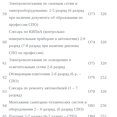
Электромонтажник по силовым сетям и
электрооборудованию. 2-5 разряд (6 разряд
59
О73
320
при наличии документа об образовании по
профессии СПО)
Слесарь по КИПиА (контрольно-
измерительным приборам и автоматике) 2-6
60
О74
320
разряд (7-8 разряд при наличии диплома
СПО по профессии)
Электромонтажник по освещению и
61
О75
320
осветительным сетям 2-6 разряд
Облицовщик-плиточник 2-6 разряд (6 р. –
62
О76
252
СПО)
Слесарь по ремонту автомобилей (1 – 7
63
О78
320
разряд)
Монтажник санитарно-технических систем и
64
О81
256
оборудования 2 – 6 разряд, (6 разряд СПО)
65
Плотник 2-7 разряд (6-7 разряд – СПО)
О84
252