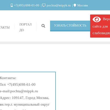
+7(495) 698-61-00
pochta@mippk.ru
Москва
Верс
ПОРТАЛ
УЗНАТЬ СТОЙМОСТЬ
сайта для
ТАКТЫ
ДО
слабовид
Контакты:
Тел:
+7(495)698-61-00
e-mail:
pochta@mippk.ru
Адрес: 109147, Город Москва,
вн.тер.г. муниципальный округ